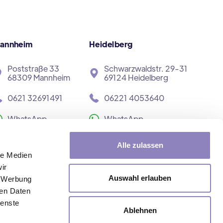
annheim
Heidelberg
Poststraße 33
Schwarzwaldstr. 29-31
68309 Mannheim
69124 Heidelberg
0621 32691491
06221 4053640
WhatsApp
WhatsApp
0621 48492240
06221 9063440
Alle zulassen
le Medien
info@vidomi.de
info@vidomi.de
ir
Auswahl erlauben
, Werbung
ren Daten
ienste
Ablehnen