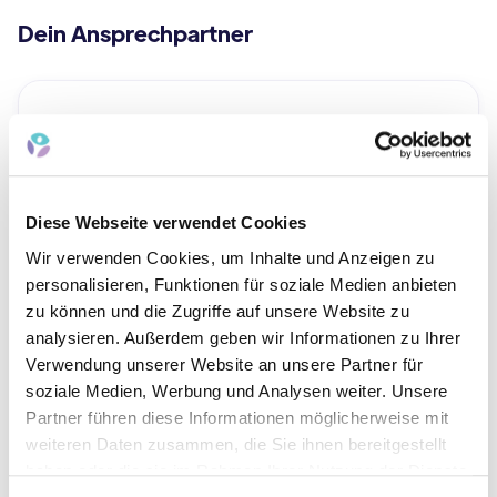
Dein Ansprechpartner
Diese Webseite verwendet Cookies
Wir verwenden Cookies, um Inhalte und Anzeigen zu
Gabriela Tolciu
personalisieren, Funktionen für soziale Medien anbieten
zu können und die Zugriffe auf unsere Website zu
Pflegedienstleitung & Geschäftsführerin
analysieren. Außerdem geben wir Informationen zu Ihrer
Gabriela Tolciu ist Pflegedienstleitung und
Verwendung unserer Website an unsere Partner für
soziale Medien, Werbung und Analysen weiter. Unsere
Geschäftsführerin von vidomi und verfügt
Partner führen diese Informationen möglicherweise mit
über mehr als 30 Jahre Erfahrung in akuter und
weiteren Daten zusammen, die Sie ihnen bereitgestellt
ambulanter Versorgung.
haben oder die sie im Rahmen Ihrer Nutzung der Dienste